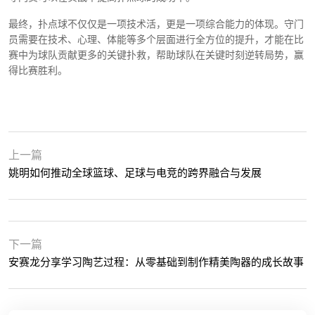
最终，扑点球不仅仅是一项技术活，更是一项综合能力的体现。守门
员需要在技术、心理、体能等多个层面进行全方位的提升，才能在比
赛中为球队贡献更多的关键扑救，帮助球队在关键时刻逆转局势，赢
得比赛胜利。
上一篇
姚明如何推动全球篮球、足球与电竞的跨界融合与发展
下一篇
安赛龙分享学习陶艺过程：从零基础到制作精美陶器的成长故事