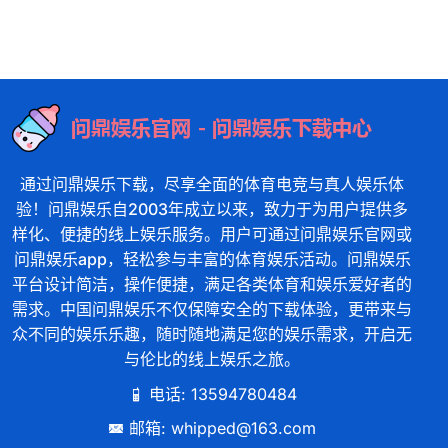
通过问鼎娱乐下载，尽享全面的体育电竞与真人娱乐体
验！问鼎娱乐自2003年成立以来，致力于为用户提供多
样化、便捷的线上娱乐服务。用户可通过问鼎娱乐官网或
问鼎娱乐app，轻松参与丰富的体育娱乐活动。问鼎娱乐
平台设计简洁，操作便捷，满足各类体育和娱乐爱好者的
需求。中国问鼎娱乐不仅保障安全的下载体验，更带来与
众不同的娱乐乐趣，随时随地满足您的娱乐需求，开启无
与伦比的线上娱乐之旅。
电话: 13594780484
邮箱: whipped@163.com