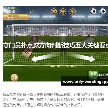
反应能力的训练不仅仅是提高瞬间的反应速度，还要培养守门员的判
断力。在比赛中，守门员应学会通过短暂的观察、预判和感知，做出
迅速的判断，从而在最短时间内作出最佳的扑救决策。