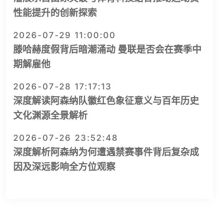
性能提升的创新探索
2026-07-29 11:00:00
滕哈赫度假背后暗潮涌动 曼联是否会在赛季中
期解雇他
2026-07-28 17:17:13
深度解读阿森纳队徽红色象征意义与百年历史
文化渊源全景解析
2026-07-26 23:52:48
深度解析阿森纳为何遭遇禁赛事件背后复杂成
因及深远影响全方位观察